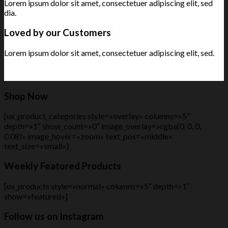
Lorem ipsum dolor sit amet, consectetuer adipiscing elit, sed
dia.
Loved by our Customers
Lorem ipsum dolor sit amet, consectetuer adipiscing elit, sed.
Shop Now
[ux_product_categories style=»overlay» columns=»5″
depth=»1″ show_count=»0″ image_overlay=»rgba(0, 0, 0,
0.08)» image_hover=»zoom» text_pos=»middle»
text_size=»small»]
Weekly Featured Products
[ux_products style=»normal» columns=»5″ depth=»1″
show=»featured»]
Follow us on Instagram