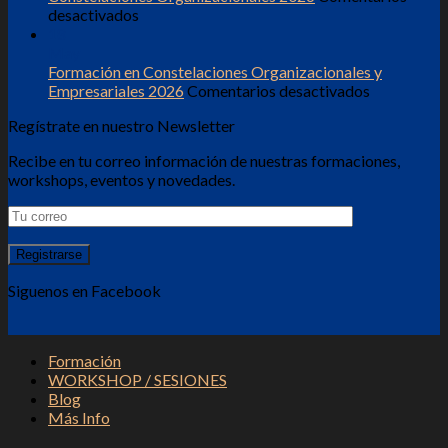
en
2026
desactivados
Formación
(Marzo-
18
en
Agosto)
May
Constelaciones
//
Formación en Constelaciones Organizacionales y
Estructurales
Formación
en
Empresariales 2026
Comentarios desactivados
2026
en
Formación
Regístrate en nuestro Newsletter
y
Constelaciones
en
Constelaciones
Organizacionales
Constelaci
Recibe en tu correo información de nuestras formaciones,
Organizacionales
2026
Organizaci
workshops, eventos y novedades.
2026
(inicia
y
29
Empresaria
de
2026
Agosto)
Siguenos en Facebook
Formación
WORKSHOP / SESIONES
Blog
Más Info