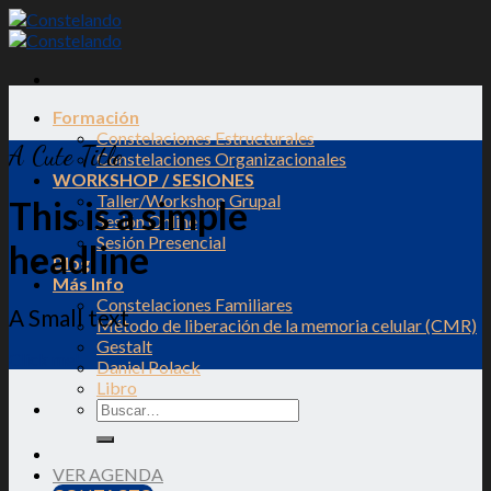
Skip
to
content
Formación
Constelaciones Estructurales
A Cute Title
Constelaciones Organizacionales
WORKSHOP / SESIONES
Taller/Workshop Grupal
This is a simple
Sesión Online
Sesión Presencial
headline
Blog
Más Info
Constelaciones Familiares
A Small text
Método de liberación de la memoria celular (CMR)
Gestalt
Click me!
Daniel Polack
Libro
VER AGENDA