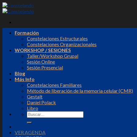
Skip
to
content
Formación
Constelaciones Estructurales
Constelaciones Organizacionales
WORKSHOP / SESIONES
Taller/Workshop Grupal
Sesión Online
Sesión Presencial
Blog
Más Info
Constelaciones Familiares
Método de liberación de la memoria celular (CMR)
Gestalt
Daniel Polack
Libro
VER AGENDA