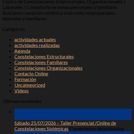
Centro de Constelaciones Empresariales, Organizacionales y
Laborales / Consultoría de temas personales y familiares.
Buscamos sanación sistémica a las redes empresariales,
laborales y familiares.
Categorías
actividades actuales
actividades realizadas
Agenda
Constelaciones Estructurales
Constelaciones Familiares
Constelaciones Organizacionales
Contacto Online
Formación
Uncategorized
Videos
Últimas novedades
01
Jul
Sábado 25/07/2026 – Taller Presencial /Online de
en
Constelaciones Sistémicas
Comentarios desactivados
Sáb