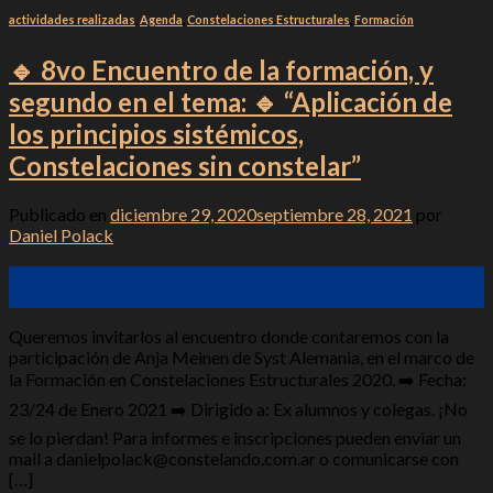
actividades realizadas
,
Agenda
,
Constelaciones Estructurales
,
Formación
🔹 8vo Encuentro de la formación, y
segundo en el tema: 🔹 “Aplicación de
los principios sistémicos,
Constelaciones sin constelar”
Publicado en
diciembre 29, 2020
septiembre 28, 2021
por
Daniel Polack
29
Dic
Queremos invitarlos al encuentro donde contaremos con la
participación de Anja Meinen de Syst Alemania, en el marco de
la Formación en Constelaciones Estructurales 2020. ➡️ Fecha:
23/24 de Enero 2021 ➡️ Dirigido a: Ex alumnos y colegas. ¡No
se lo pierdan! Para informes e inscripciones pueden enviar un
mail a danielpolack@constelando.com.ar o comunicarse con
[…]