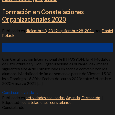
Formación en Constelaciones
Organizacionales 2020
Publicado en
diciembre 3, 2019
septiembre 28, 2021
por
Daniel
Polack
03
Dic
Con Certificación Internacional de INFOSYON: En 4 Módulos
de Estructurales y 3 de Organizacionales durante los 6 meses
siguientes alos 4 de Estructurales en fecha a convenir con los
alumnos. Modalidad de fin de semana a partir de Viernes 15.00
hs a Domingo 16.30 hs Fechas del curso 2020: entre Setiembre
2020 y marzo 2021 […]
Continuar leyendo
→
Publicado en
actividades realizadas
,
Agenda
,
Formación
|
Etiquetado
constelaciones
,
constelando
Constelando