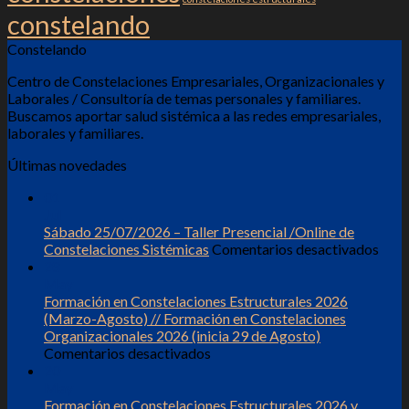
Online
constelando
simultáneo
Constelando
Centro de Constelaciones Empresariales, Organizacionales y
Laborales / Consultoría de temas personales y familiares.
Buscamos aportar salud sistémica a las redes empresariales,
laborales y familiares.
Últimas novedades
01
Jul
Sábado 25/07/2026 – Taller Presencial /Online de
en
Constelaciones Sistémicas
Comentarios desactivados
Sáb
28
25/0
May
–
Formación en Constelaciones Estructurales 2026
Talle
(Marzo-Agosto) // Formación en Constelaciones
Pres
Organizacionales 2026 (inicia 29 de Agosto)
en
/Onl
Comentarios desactivados
Formación
de
20
en
Cons
May
Constelaciones
Sist
Formación en Constelaciones Estructurales 2026 y