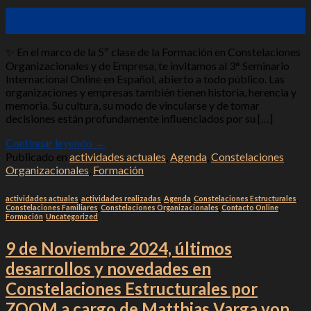
01
Nov
✨ En el marco de la 5º clase de la Formación en Constelaciones
Organizacionales y de Empresa, te invitamos al 3° Seminario
Internacional Online en Español, abierto a todo público. Las
organizaciones y empresas también tienen historia, herencia y
memoria. Su cultura, su modo de vincularse y de tomar
decisiones están profundamente influenciados por su […]
Continuar leyendo
→
Publicado en
actividades actuales
,
Agenda
,
Constelaciones
Organizacionales
,
Formación
actividades actuales
,
actividades realizadas
,
Agenda
,
Constelaciones Estructurales
,
Constelaciones Familiares
,
Constelaciones Organizacionales
,
Contacto Online
,
Formación
,
Uncategorized
9 de Noviembre 2024, últimos
desarrollos y novedades en
Constelaciones Estructurales por
ZOOM a cargo de Matthias Varga von