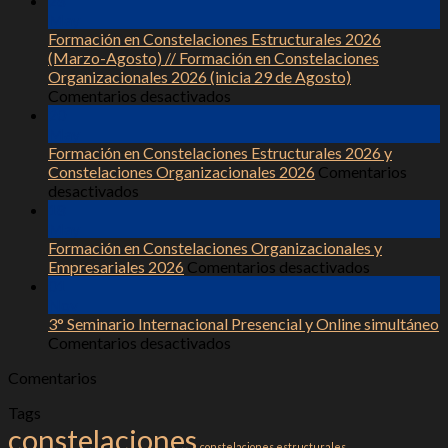
28
25/0
May
–
Formación en Constelaciones Estructurales 2026
Talle
(Marzo-Agosto) // Formación en Constelaciones
Pres
Organizacionales 2026 (inicia 29 de Agosto)
en
/Onl
Comentarios desactivados
Formación
de
20
en
Cons
May
Constelaciones
Sist
Formación en Constelaciones Estructurales 2026 y
Estructurales
Constelaciones Organizacionales 2026
Comentarios
en
2026
desactivados
Formación
(Marzo-
18
en
Agosto)
May
Constelaciones
//
Formación en Constelaciones Organizacionales y
Estructurales
Formación
en
Empresariales 2026
Comentarios desactivados
2026
en
Formación
01
y
Constelaciones
en
Nov
Constelaciones
Organizacionales
Constelaci
3° Seminario Internacional Presencial y Online simultáneo
Organizacionales
2026
en
Organizaci
Comentarios desactivados
2026
(inicia
3°
y
Comentarios
29
Seminario
Empresaria
de
Internacional
2026
Tags
Agosto)
Presencial
constelaciones
y
constelaciones estructurales