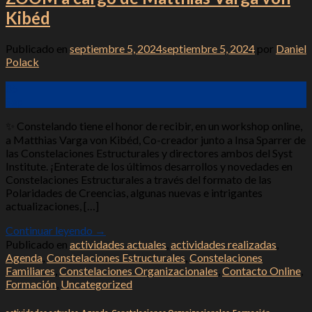
Kibéd
Publicado en
septiembre 5, 2024
septiembre 5, 2024
por
Daniel
Polack
05
Sep
✨ Constelando tiene el honor de recibir, en un workshop online,
a Matthias Varga von Kibéd, Co-creador junto a Insa Sparrer de
las Constelaciones Estructurales y directores ambos del Syst
Institute. ¡Enterate de los últimos desarrollos y novedades en
Constelaciones Estructurales a través del formato de las
Polaridades de Creencias, algunas nuevas e intrigantes
actualizaciones, […]
Continuar leyendo
→
Publicado en
actividades actuales
,
actividades realizadas
,
Agenda
,
Constelaciones Estructurales
,
Constelaciones
Familiares
,
Constelaciones Organizacionales
,
Contacto Online
,
Formación
,
Uncategorized