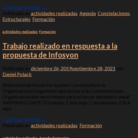
Continuar leyendo
→
Publicado en
actividades realizadas
,
Agenda
,
Constelaciones
Estructurales
,
Formación
actividades realizadas
,
Formación
Trabajo realizado en respuesta a la
propuesta de Infosyon
Publicado en
diciembre 26, 2019
septiembre 28, 2021
por
Daniel Polack
(International Forum for System Constellations in
Organisations) organismo que nuclea a las Constelaciones
Organizacionales en el mundo para su tercer encuentro anual ”
INSPIRING DAYS” El trabajo: Click aquí Conclusiones: Click
aquí
Continuar leyendo
→
Publicado en
actividades realizadas
,
Formación
actividades realizadas
,
Agenda
,
Formación