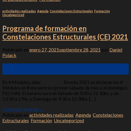
actividades realizadas
,
Agenda
,
Constelaciones Estructurales
,
Formación
,
Uncategorized
Programa de formación en
Constelaciones Estructurales (CE) 2021
Publicado en
enero 27, 2021
septiembre 28, 2021
por
Daniel
Polack
27
Ene
En 4 Módulos, días: En este 2021 se dictaran los 4
Módulos en 8 encuentros (primer sábado de mes y el domingo).
FECHAS: El horario será de Sábado de 9:00 a 12:30hs. y de
13:30 a 17hs. y Domingo de 9:30 a 12:30hs. […]
Continuar leyendo
→
Publicado en
actividades realizadas
,
Agenda
,
Constelaciones
Estructurales
,
Formación
,
Uncategorized