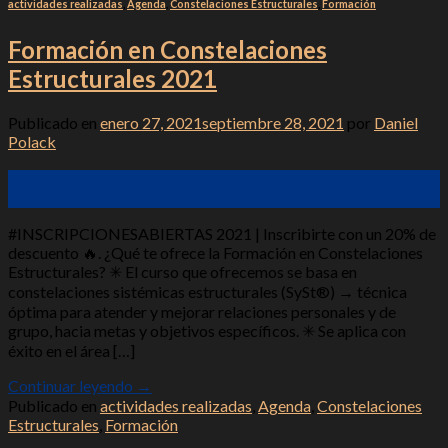
actividades realizadas
,
Agenda
,
Constelaciones Estructurales
,
Formación
Formación en Constelaciones
Estructurales 2021
Publicado en
enero 27, 2021
septiembre 28, 2021
por
Daniel
Polack
27
Ene
#INSCRIPCIONESABIERTAS 2021 | Inscribirte con un 20% de
descuento 🔥. ¿Qué te ofrece la Formación en Constelaciones
Estructurales? ✳ El curso que ofrecemos se basa en
constelaciones sistémicas estructurales (SySt®) → técnica
óptima para atender y mejorar relaciones personales y de
grupo, hacia metas y objetivos específicos. ✳ Se aplica con
éxito en el área […]
Continuar leyendo
→
Publicado en
actividades realizadas
,
Agenda
,
Constelaciones
Estructurales
,
Formación