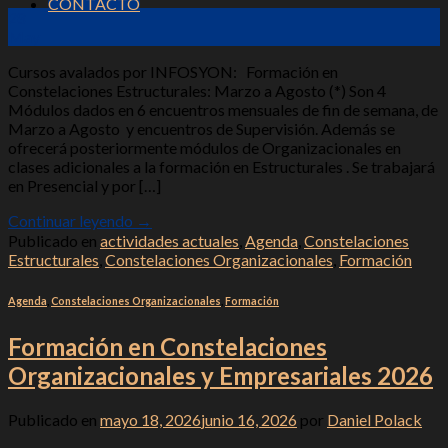
CONTACTO
28
May
Cursos avalados por INFOSYON: Formación en
Constelaciones Estructurales: Marzo a Agosto (*) Son 4
Módulos dados en 6 encuentros mensuales de fin de semana, de
Marzo a Agosto y encuentros de Supervisión. Además se
ofrecerá posteriormente módulos de Organizacionales en
clases adicionales a la formación en Estructurales . Se trabajará
en Presencial y por […]
Continuar leyendo
→
Publicado en
actividades actuales
,
Agenda
,
Constelaciones
Estructurales
,
Constelaciones Organizacionales
,
Formación
Agenda
,
Constelaciones Organizacionales
,
Formación
Formación en Constelaciones
Organizacionales y Empresariales 2026
Publicado en
mayo 18, 2026
junio 16, 2026
por
Daniel Polack