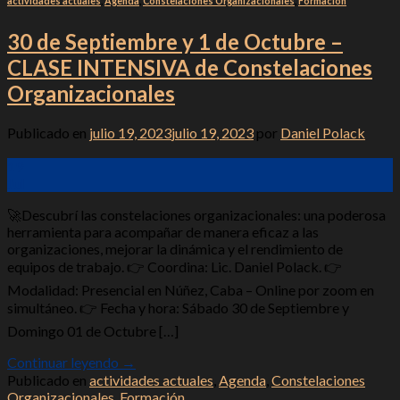
actividades actuales
,
Agenda
,
Constelaciones Organizacionales
,
Formación
30 de Septiembre y 1 de Octubre –
CLASE INTENSIVA de Constelaciones
Organizacionales
Publicado en
julio 19, 2023
julio 19, 2023
por
Daniel Polack
19
Jul
🚀Descubrí las constelaciones organizacionales: una poderosa
herramienta para acompañar de manera eficaz a las
organizaciones, mejorar la dinámica y el rendimiento de
equipos de trabajo. 👉 Coordina: Lic. Daniel Polack. 👉
Modalidad: Presencial en Núñez, Caba – Online por zoom en
simultáneo. 👉 Fecha y hora: Sábado 30 de Septiembre y
Domingo 01 de Octubre […]
Continuar leyendo
→
Publicado en
actividades actuales
,
Agenda
,
Constelaciones
Organizacionales
,
Formación