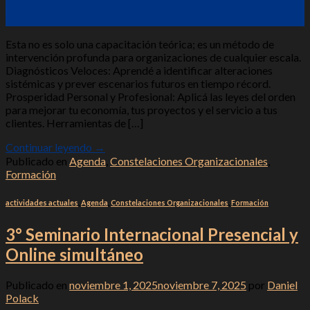
18
May
Esta no es solo una capacitación teórica; es un método de
intervención profunda para organizaciones de cualquier escala.
Diagnósticos Veloces: Aprendé a identificar alteraciones
sistémicas y prever escenarios futuros en tiempo récord.
Prosperidad Personal y Profesional: Aplicá las leyes del orden
para mejorar tu economía, tus proyectos y el servicio a tus
clientes. Herramientas de […]
Continuar leyendo
→
Publicado en
Agenda
,
Constelaciones Organizacionales
,
Formación
actividades actuales
,
Agenda
,
Constelaciones Organizacionales
,
Formación
3° Seminario Internacional Presencial y
Online simultáneo
Publicado en
noviembre 1, 2025
noviembre 7, 2025
por
Daniel
Polack