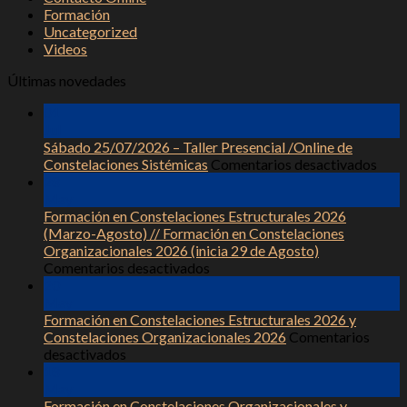
Formación
Uncategorized
Videos
Últimas novedades
01
Jul
Sábado 25/07/2026 – Taller Presencial /Online de
en
Constelaciones Sistémicas
Comentarios desactivados
Sáb
28
25/0
May
–
Formación en Constelaciones Estructurales 2026
Talle
(Marzo-Agosto) // Formación en Constelaciones
Pres
Organizacionales 2026 (inicia 29 de Agosto)
en
/Onl
Comentarios desactivados
Formación
de
20
en
Cons
May
Constelaciones
Sist
Formación en Constelaciones Estructurales 2026 y
Estructurales
Constelaciones Organizacionales 2026
Comentarios
en
2026
desactivados
Formación
(Marzo-
18
en
Agosto)
May
Constelaciones
//
Formación en Constelaciones Organizacionales y