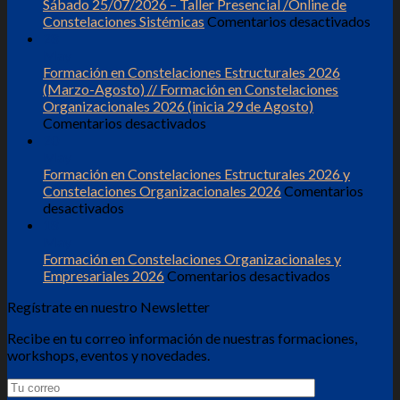
Sábado 25/07/2026 – Taller Presencial /Online de
en
Constelaciones Sistémicas
Comentarios desactivados
Sáb
28
25/0
May
–
Formación en Constelaciones Estructurales 2026
Talle
(Marzo-Agosto) // Formación en Constelaciones
Pres
Organizacionales 2026 (inicia 29 de Agosto)
en
/Onl
Comentarios desactivados
Formación
de
20
en
Cons
May
Constelaciones
Sist
Formación en Constelaciones Estructurales 2026 y
Estructurales
Constelaciones Organizacionales 2026
Comentarios
en
2026
desactivados
Formación
(Marzo-
18
en
Agosto)
May
Constelaciones
//
Formación en Constelaciones Organizacionales y
Estructurales
Formación
en
Empresariales 2026
Comentarios desactivados
2026
en
Formación
Regístrate en nuestro Newsletter
y
Constelaciones
en
Constelaciones
Organizacionales
Constelaci
Recibe en tu correo información de nuestras formaciones,
Organizacionales
2026
Organizaci
workshops, eventos y novedades.
2026
(inicia
y
29
Empresaria
de
2026