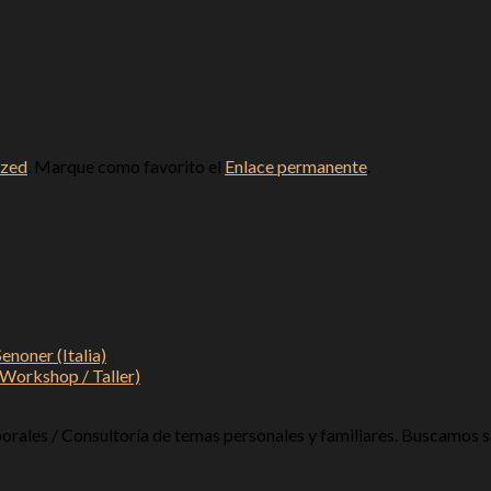
ized
. Marque como favorito el
Enlace permanente
.
noner (Italia)
(Workshop / Taller)
rales / Consultoría de temas personales y familiares. Buscamos sa