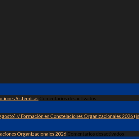
en
aciones Sistémicas
Comentarios desactivados
Sábado
25/07/2026
–
gosto) // Formación en Constelaciones Organizacionales 2026 (in
Taller
Presencial
/Online
en
laciones Organizacionales 2026
Comentarios desactivados