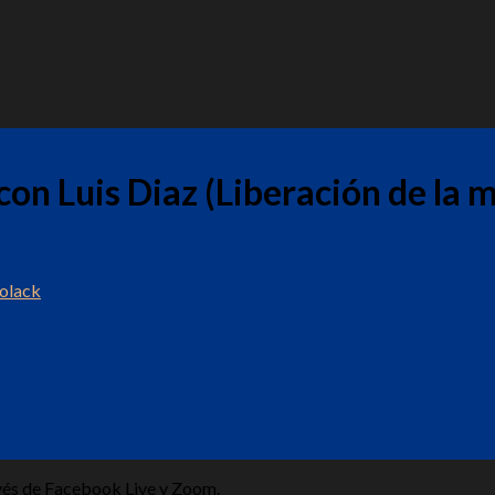
 con Luis Diaz (Liberación de la 
Polack
avés de Facebook Live y Zoom.