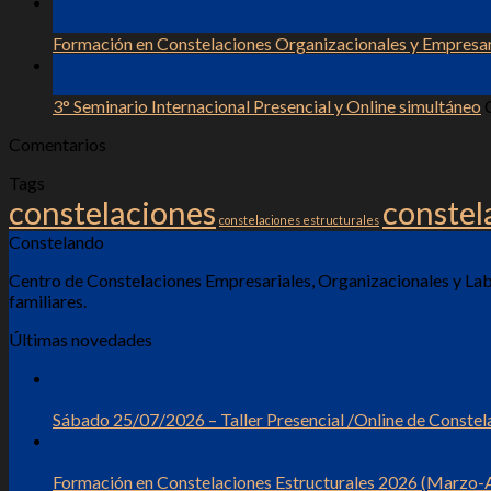
18
May
Formación en Constelaciones Organizacionales y Empresa
01
Nov
3° Seminario Internacional Presencial y Online simultáneo
Comentarios
Tags
constelaciones
conste
constelaciones estructurales
Constelando
Centro de Constelaciones Empresariales, Organizacionales y Labo
familiares.
Últimas novedades
01
Jul
Sábado 25/07/2026 – Taller Presencial /Online de Constel
28
May
Formación en Constelaciones Estructurales 2026 (Marzo-A