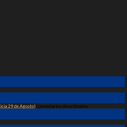
en
icia 29 de Agosto)
Comentarios desactivados
Formación
en
Constelaciones